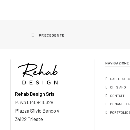
PRECEDENTE
NAVIGAZIONE
CASI DI SU
CHI SIAMO
Rehab Design Srls
CONTATTI
P. iva 01409410329
DOMANDE F
Piazza Silvio Benco 4
PORTFOLIO 
34122 Trieste