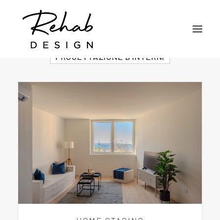
MOSTRA TUTTO
HOME STAGING
PROGETTAZIONE D'INTERNI
CHI SIAMO
SERVIZI
RISORSE
PORTFOLIO
LAVORA CON NOI
CONTATTI