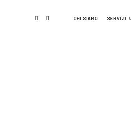
CHI SIAMO
SERVIZI