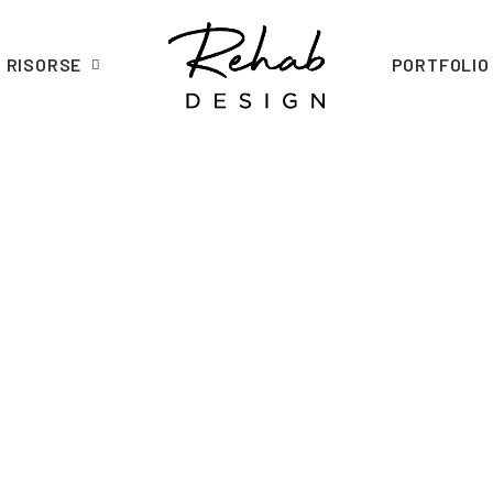
RISORSE
PORTFOLIO