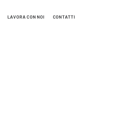
LAVORA CON NOI
CONTATTI